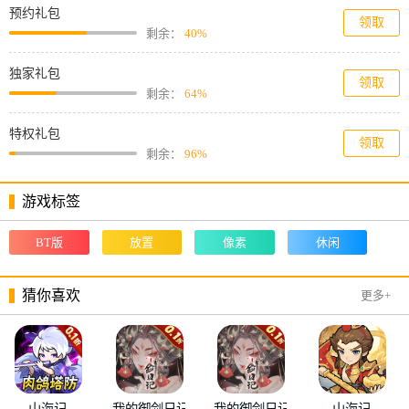
预约礼包
领取
剩余：
40%
独家礼包
领取
剩余：
64%
特权礼包
领取
剩余：
96%
游戏标签
BT版
放置
像素
休闲
猜你喜欢
更多+
山海记
我的御剑日记
我的御剑日记
山海记