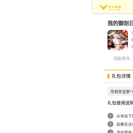
我的御剑
领取条件
礼包详情
帝君至宝篆*
礼包使用说
1
从本站下
2
如果还没
3
游戏界面