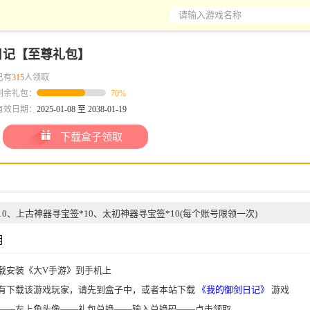
请输入游戏名称
日记【至尊礼包】
已有
315
人领取
剩余礼包：
70%
有效日期：
2025-01-08 至 2038-01-19
：
下载盒子领取
10、上古神器寻宝签*10、太初神器寻宝签*10(每个账号限领一次)
明
载安装《大V手游》到手机上
有下载该游戏玩家，请先到盒子中，或者本站下载
《我的御剑日记》
游戏
——左上角头像——礼包兑换——输入兑换码——点击领取