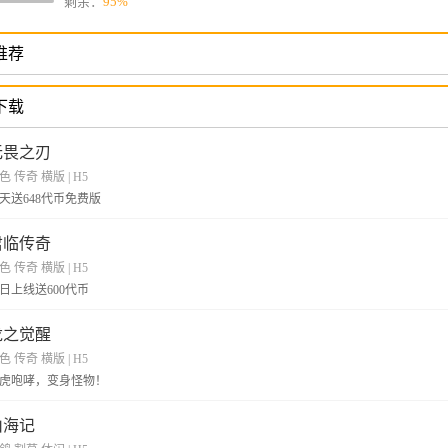
剩余：
95%
推荐
下载
无畏之刃
色 传奇 横版
|
H5
天送648代币免费版
君临传奇
色 传奇 横版
|
H5
日上线送600代币
龙之觉醒
色 传奇 横版
|
H5
虎咆哮，变身怪物！
山海记