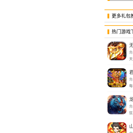
更多礼包
热门游戏
角
天
角
每
角
狂