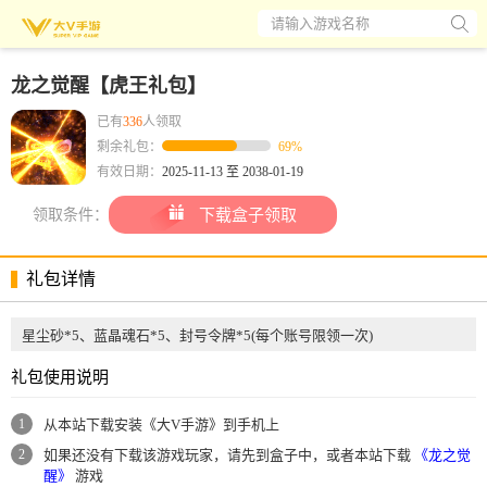
请输入游戏名称
龙之觉醒【虎王礼包】
已有
336
人领取
剩余礼包：
69%
有效日期：
2025-11-13 至 2038-01-19
领取条件：
下载盒子领取
礼包详情
星尘砂*5、蓝晶魂石*5、封号令牌*5(每个账号限领一次)
礼包使用说明
1
从本站下载安装《大V手游》到手机上
2
如果还没有下载该游戏玩家，请先到盒子中，或者本站下载
《龙之觉
醒》
游戏