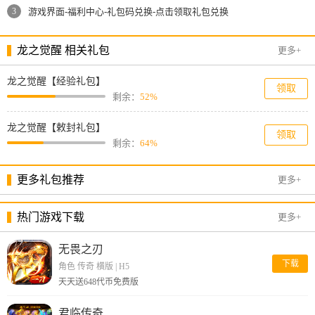
3
游戏界面-福利中心-礼包码兑换-点击领取礼包兑换
龙之觉醒 相关礼包
更多+
龙之觉醒【经验礼包】
领取
剩余：
52%
龙之觉醒【敕封礼包】
领取
剩余：
64%
更多礼包推荐
更多+
热门游戏下载
更多+
无畏之刃
下载
角色 传奇 横版
|
H5
天天送648代币免费版
君临传奇