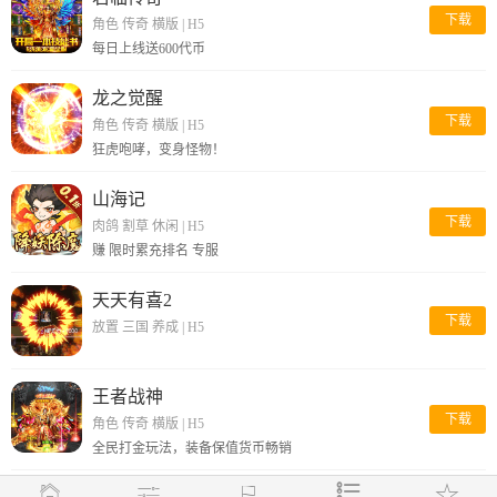
下载
角色 传奇 横版
|
H5
每日上线送600代币
龙之觉醒
下载
角色 传奇 横版
|
H5
狂虎咆哮，变身怪物！
山海记
下载
肉鸽 割草 休闲
|
H5
赚 限时累充排名 专服
天天有喜2
下载
放置 三国 养成
|
H5
王者战神
下载
角色 传奇 横版
|
H5
全民打金玩法，装备保值货币畅销