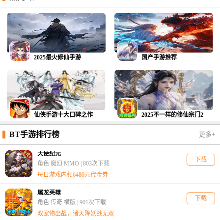
2025最火修仙手游
国产手游推荐
仙侠手游十大口碑之作
2025不一样的修仙宗门2
BT手游排行榜
更多+
天使纪元
下载
角色 魔幻 MMO |
803次下载
每日游戏内领6480元代金券
屠龙英雄
下载
角色 传奇 横版 |
901次下载
双宠物出战，诸天降妖战无双