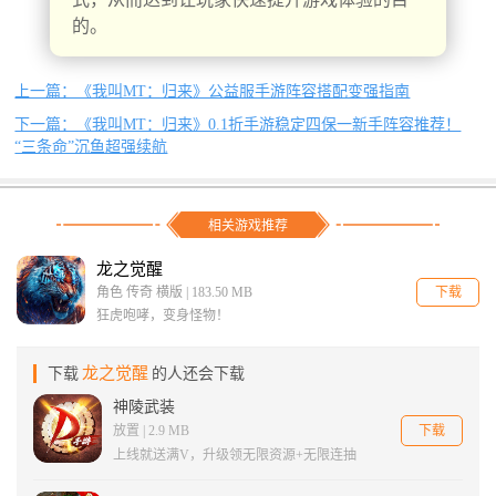
的。
上一篇：《我叫MT：归来》公益服手游阵容搭配变强指南
下一篇：《我叫MT：归来》0.1折手游稳定四保一新手阵容推荐！
“三条命”沉鱼超强续航
相关游戏推荐
龙之觉醒
下载
角色 传奇 横版 | 183.50 MB
狂虎咆哮，变身怪物！
龙之觉醒
下载
的人还会下载
神陵武装
下载
放置 | 2.9 MB
上线就送满V，升级领无限资源+无限连抽