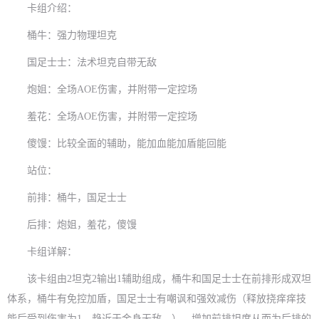
卡组介绍：
桶牛：强力物理坦克
国足士士：法术坦克自带无敌
炮姐：全场AOE伤害，并附带一定控场
羞花：全场AOE伤害，并附带一定控场
傻馒：比较全面的辅助，能加血能加盾能回能
站位：
前排：桶牛，国足士士
后排：炮姐，羞花，傻馒
卡组详解：
该卡组由2坦克2输出1辅助组成，桶牛和国足士士在前排形成双坦
体系，桶牛有免控加盾，国足士士有嘲讽和强效减伤（释放挠痒痒技
能后受到伤害为1，趋近于金身无敌。），增加前排坦度从而为后排的