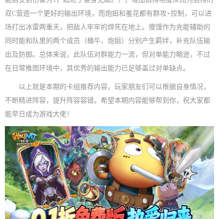
双C营造一个更好的输出环境，而炮姐和羞花都有群攻+控制，可以进
场打出冰雷两重天，把敌人牢牢的焊死在地上。傻馒作为充能辅助的
同时能和队里的两个成员（桶牛、炮姐）分别产生羁绊，补充队伍输
出及防御。总体来说，此队伍对群能力一流，但对单能力略逊，不过
在日常推图环境中，其优秀的输出能力已足够盖过对单缺点。
以上就是本期的卡组推荐内容，玩家朋友们可以根据自身情况，
不断精进阵容，提升阵容容错。希望本期内容能够帮到你，祝大家都
能早日成为游戏大佬！