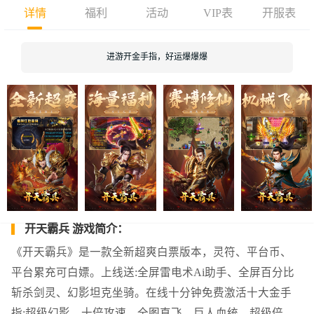
详情
福利
活动
VIP表
开服表
进游开金手指，好运爆爆爆
开天霸兵 游戏简介：
《开天霸兵》是一款全新超爽白票版本，灵符、平台币、
平台累充可白嫖。上线送:全屏雷电术Ai助手、全屏百分比
斩杀剑灵、幻影坦克坐骑。在线十分钟免费激活十大金手
指:超级幻影、十倍攻速、全图直飞、巨人血统、超级倍