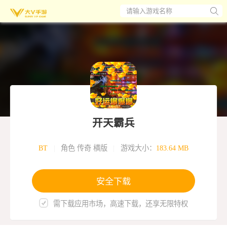
请输入游戏名称
开天霸兵
BT
|
角色 传奇 横版
|
游戏大小：
183.64 MB
安全下载
需下载应用市场，高速下载，还享无限特权