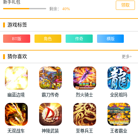
新手礼包
领取
剩余：
40%
游戏标签
BT版
角色
传奇
横版
猜你喜欢
更多+
幽蓝边境
霸刀传奇
烈火骑士
全民祖玛
无双战车
神陵武装
至尊兵王
王者霸业