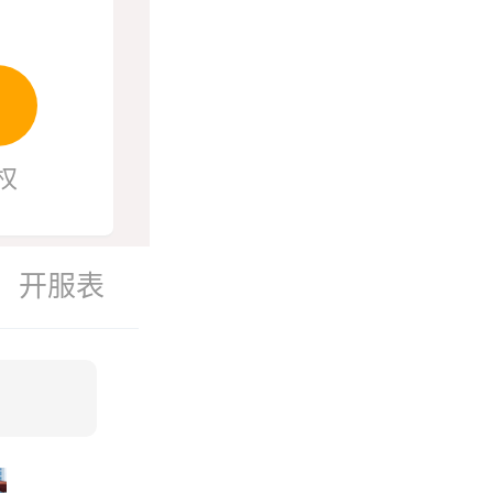
权
开服表