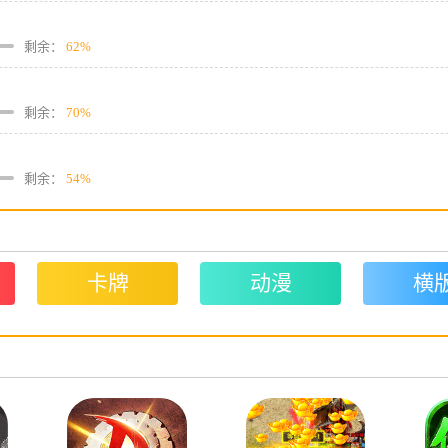
剩余：
62%
剩余：
70%
剩余：
54%
卡牌
动漫
横