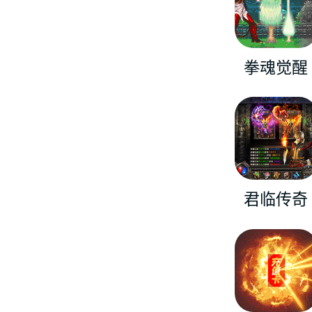
拳魂觉醒
君临传奇