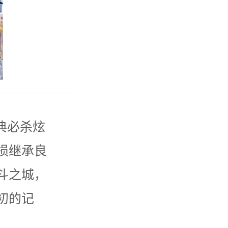
典必杀炫
损继承良
斗之城，
初的记