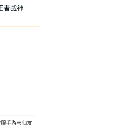
王者战神
益服手游与仙友