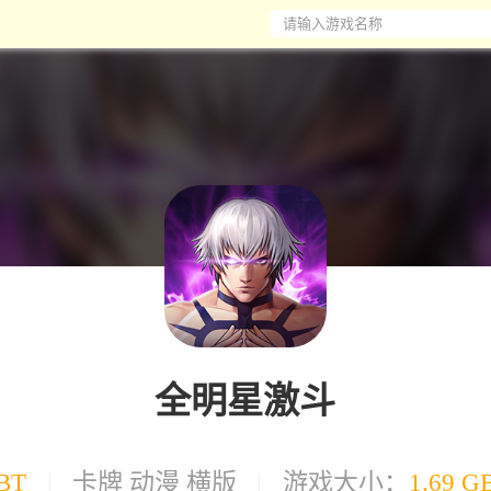
请输入游戏名称
全明星激斗
BT
|
卡牌 动漫 横版
|
游戏大小：
1.69 G