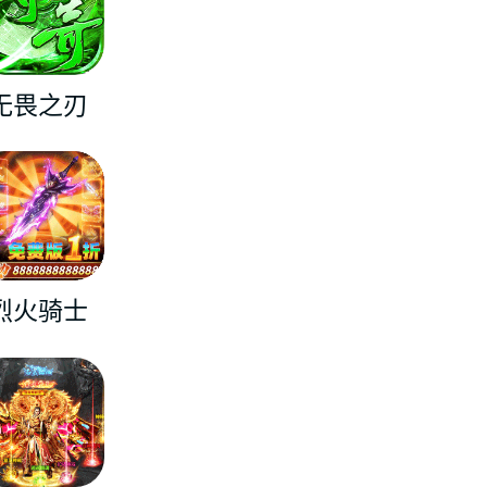
无畏之刃
烈火骑士