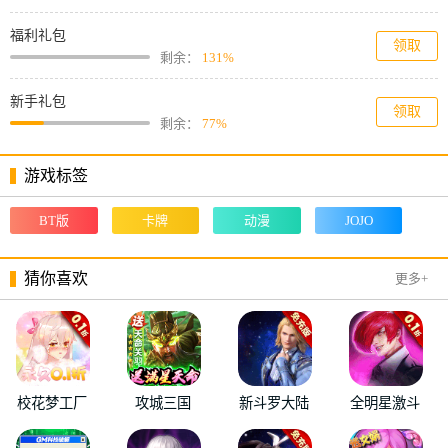
福利礼包
领取
剩余：
131%
新手礼包
领取
剩余：
77%
游戏标签
BT版
卡牌
动漫
JOJO
猜你喜欢
更多+
校花梦工厂
攻城三国
新斗罗大陆
全明星激斗