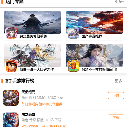
热门专题
更多+
2025最火修仙手游
国产手游推荐
仙侠手游十大口碑之作
2025不一样的修仙宗门2
BT手游排行榜
更多+
天使纪元
下载
角色 魔幻 MMO |
803次下载
每日游戏内领6480元代金券
屠龙英雄
下载
角色 传奇 横版 |
901次下载
双宠物出战，诸天降妖战无双