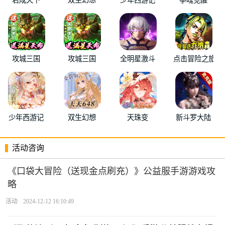
攻城三国
攻城三国
全明星激斗
点击冒险之旅
少年西游记
双生幻想
天珠变
新斗罗大陆
活动咨询
《口袋大冒险（送现金点刷充）》公益服手游游戏攻
略
活动
2024-12-12 16:10:49