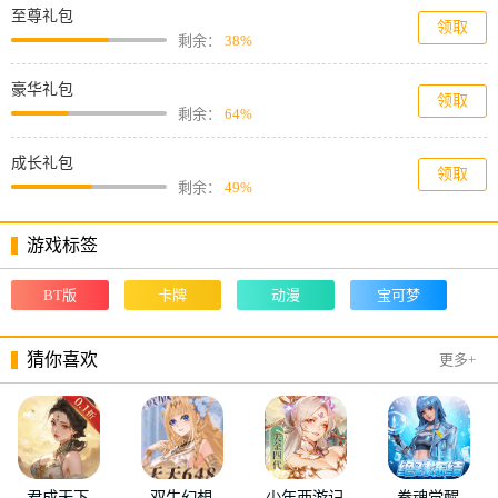
至尊礼包
领取
剩余：
38%
豪华礼包
领取
剩余：
64%
成长礼包
领取
剩余：
49%
游戏标签
BT版
卡牌
动漫
宝可梦
猜你喜欢
更多+
君成天下
双生幻想
少年西游记
拳魂觉醒