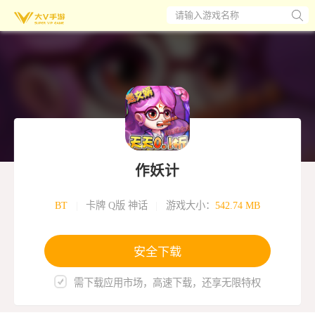
请输入游戏名称
作妖计
BT
|
卡牌 Q版 神话
|
游戏大小：
542.74 MB
安全下载
需下载应用市场，高速下载，还享无限特权