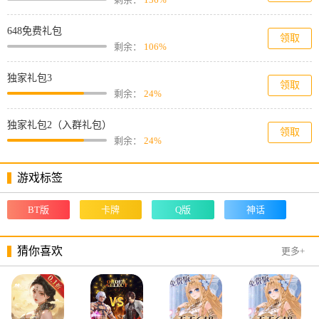
648免费礼包
领取
剩余：
106%
独家礼包3
领取
剩余：
24%
独家礼包2（入群礼包）
领取
剩余：
24%
游戏标签
BT版
卡牌
Q版
神话
猜你喜欢
更多+