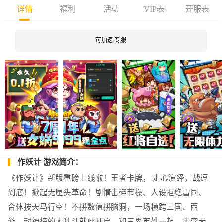
详情
福利
活动
VIP表
开服表
可加速 专服
作妖计 游戏简介：
《作妖计》新版重磅上线啦！王者卡牌， 走心演绎，战逗
到底！掀起无厘头革命！剧情击碎节操、人设拒绝雷同、
合体技天马行空！不拼数值拼脑洞，一场横跨三国、西
游、封神榜的大乱斗就此开启，和三界英雄一起，击穿无