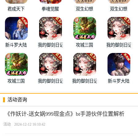
君成天下
拳魂觉醒
双生幻想
双生幻想
新斗罗大陆
我的御剑日记
攻城三国
我的御剑日记
攻城三国
我的御剑日记
我的御剑日记
新斗罗大陆
活动咨询
《作妖计-送女娲999现金点》bt手游伙伴位置解析
活动
2024-12-12 16:10:42