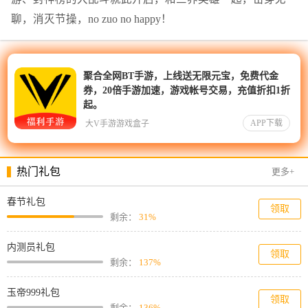
聊，消灭节操，no zuo no happy！
聚合全网BT手游，上线送无限元宝，免费代金
券，20倍手游加速，游戏帐号交易，充值折扣1折
起。
APP下载
大V手游游戏盒子
热门礼包
更多+
春节礼包
领取
剩余：
31%
内测员礼包
领取
剩余：
137%
玉帝999礼包
领取
剩余：
136%